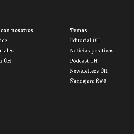
 con nosotros
Temas
ice
Editorial ÚH
riales
Noticias positivas
ón ÚH
Pódcast ÚH
Newsletters ÚH
Ñandejara Ñe’ẽ