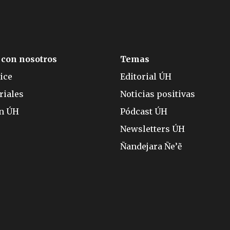
 con nosotros
Temas
ice
Editorial ÚH
riales
Noticias positivas
ón ÚH
Pódcast ÚH
Newsletters ÚH
Ñandejara Ñe’ẽ