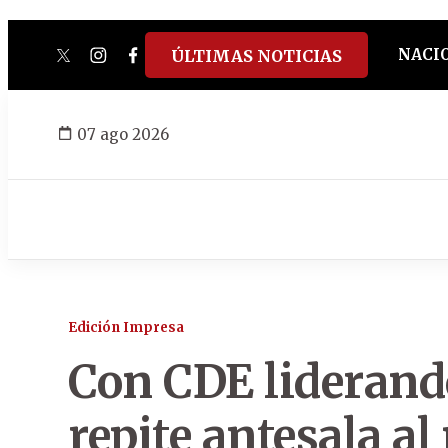
NACI
ÚLTIMAS NOTICIAS
twitter
instagram
facebook
tiktok
youtube
spotify
07 ago 2026
Edición Impresa
Con CDE liderand
repite antesala a