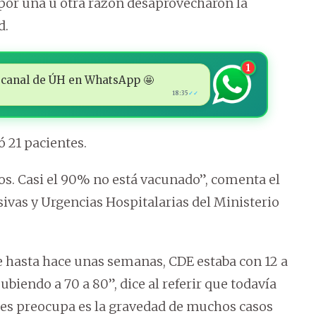
por una u otra razón desaprovecharon la
d.
1
 al canal de ÚH en WhatsApp 🤩
18:35
✓✓
ó 21 pacientes.
os. Casi el 90% no está vacunado”, comenta el
sivas y Urgencias Hospitalarias del Ministerio
ue hasta hace unas semanas, CDE estaba con 12 a
biendo a 70 a 80”, dice al referir que todavía
les preocupa es la gravedad de muchos casos