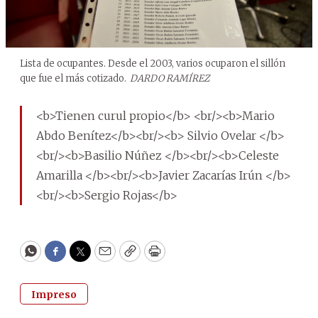
Lista de ocupantes. Desde el 2003, varios ocuparon el sillón
que fue el más cotizado.
DARDO RAMÍREZ
<b>Tienen curul propio</b> <br/><b>Mario
Abdo Benítez</b><br/><b> Silvio Ovelar </b>
<br/><b>Basilio Núñez </b><br/><b>Celeste
Amarilla </b><br/><b>Javier Zacarías Irún </b>
<br/><b>Sergio Rojas</b>
WhatsApp
Facebook
Twitter
Email
Copy
Print
Impreso