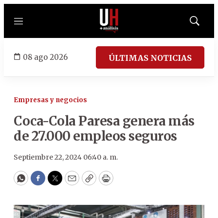
Menú
Mostrar
búsqued
08 ago 2026
ÚLTIMAS NOTICIAS
Empresas y negocios
Coca-Cola Paresa genera más
de 27.000 empleos seguros
Septiembre 22, 2024 06:40 a. m.
WhatsApp
Facebook
Twitter
Email
Copy
Print