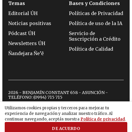
Temas
Bases y Condiciones
Editorial ÚH
Políticas de Privacidad
Noticias positivas
Política de uso de la IA
Pódcast ÚH
Servicio de
Suscripción a Crédito
Newsletters ÚH
Política de Calidad
Ñandejara Ñe’ẽ
2026 - BENJAMÍN CONSTANT 658 - ASUNCIÓN -
TELÉFONO:
(0994) 715 715
Utilizamos cookies propias y terceros para mejorar tu
experiencia de navegación y analizar nuestro tráfico. Al
twitter
instagram
facebook
tiktok
youtube
spotify
continuar navegando, aceptás nuestra
Política de privacidad
.
DE ACUERDO