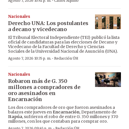
·
Agosto 7, 2026 10:41 p. m.
Carlos Aquino
Nacionales
Derecho UNA: Los postulantes
a decano y vicedecano
El Tribunal Electoral Independiente (TEI) publicó la lista
oficial de candidaturas para las elecciones de Decano y
Vicedecano de la Facultad de Derecho y Ciencias
Sociales de la Universidad Nacional de Asunción (UNA).
·
Agosto 7, 2026 10:35 p. m.
Redacción ÚH
Nacionales
Robaron más de G. 350
millones a compradores de
oro asesinados en
Encarnación
Los dos compradores de oro que fueron asesinados a
balazos este jueves en
Encarnación
, Departamento de
Itapúa
, sufrieron el robo de entre G. 350 millones y 370
millones, con los que contaban para comprar oro.
·
Agosto 7, 2026 09:45 p. m.
Redacción ÚH