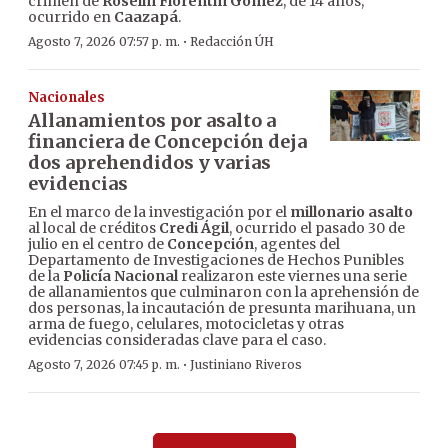
crimen de
Roselín Florentín Gómez
, de 14 años,
ocurrido en
Caazapá
.
·
Agosto 7, 2026 07:57 p. m.
Redacción ÚH
Nacionales
Allanamientos por asalto a
financiera de Concepción deja
dos aprehendidos y varias
evidencias
En el marco de la investigación por el
millonario asalto
al local de créditos
Credi Ágil
, ocurrido el pasado 30 de
julio en el centro de
Concepción
, agentes del
Departamento de Investigaciones de Hechos Punibles
de la
Policía Nacional
realizaron este viernes una serie
de allanamientos que culminaron con la aprehensión de
dos personas, la incautación de presunta marihuana, un
arma de fuego, celulares, motocicletas y otras
evidencias consideradas clave para el caso.
·
Agosto 7, 2026 07:45 p. m.
Justiniano Riveros