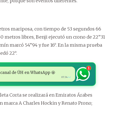
nte, porque son eventos diferentes.
etros mariposa, con tiempo de 53 segundos 66
0 metros libres, Benji ejecutó un crono de 22’’31
mín marcó 54’’94 y fue 16°. En la misma prueba
edó 22°.
1
 al canal de ÚH en WhatsApp 🤩
07:34
✓✓
leta Corta se realizará en Emiratos Árabes
on marca A Charles Hockin y Renato Prono;