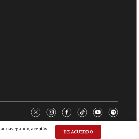
twitter
instagram
facebook
tiktok
youtube
spotify
nuar navegando, aceptás
DE ACUERDO