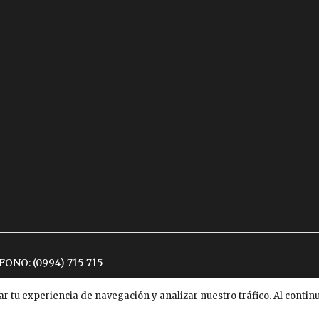
ÉFONO:
(0994) 715 715
ar tu experiencia de navegación y analizar nuestro tráfico. Al conti