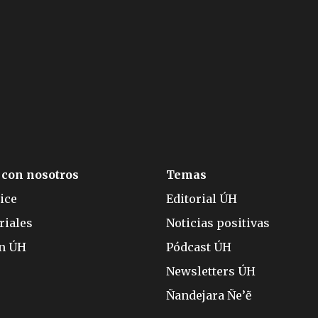
 con nosotros
Temas
ice
Editorial ÚH
riales
Noticias positivas
ón ÚH
Pódcast ÚH
Newsletters ÚH
Ñandejara Ñe’ẽ