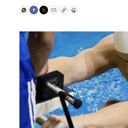
WhatsApp
Facebook
Twitter
Email
Copy
Print