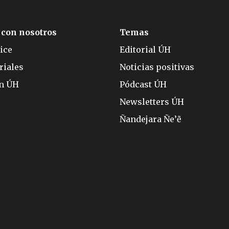
 con nosotros
Temas
ice
Editorial ÚH
riales
Noticias positivas
ón ÚH
Pódcast ÚH
Newsletters ÚH
Ñandejara Ñe’ẽ