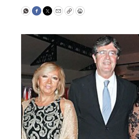
WhatsApp
Facebook
Twitter
Email
Copy
Print