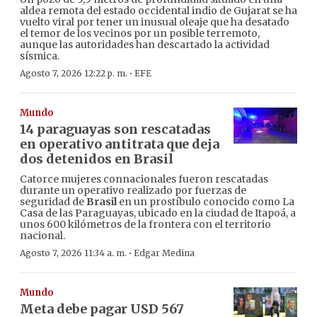
aldea remota del estado occidental indio de Gujarat se ha
vuelto viral por tener un inusual oleaje que ha desatado
el temor de los vecinos por un posible terremoto,
aunque las autoridades han descartado la actividad
sísmica.
·
Agosto 7, 2026 12:22 p. m.
EFE
Mundo
14 paraguayas son rescatadas
en operativo antitrata que deja
dos detenidos en Brasil
Catorce mujeres connacionales fueron rescatadas
durante un operativo realizado por fuerzas de
seguridad de
Brasil
en un prostíbulo conocido como La
Casa de las Paraguayas, ubicado en la ciudad de Itapoá, a
unos 600 kilómetros de la frontera con el territorio
nacional.
·
Agosto 7, 2026 11:34 a. m.
Edgar Medina
Mundo
Meta debe pagar USD 567