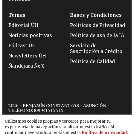
Temas
Bases y Condiciones
Editorial ÚH
Políticas de Privacidad
Noticias positivas
Política de uso de la IA
Pódcast ÚH
Servicio de
Suscripción a Crédito
Newsletters ÚH
Política de Calidad
Ñandejara Ñe’ẽ
2026 - BENJAMÍN CONSTANT 658 - ASUNCIÓN -
TELÉFONO:
(0994) 715 715
Utilizamos cookies propias y terceros para mejorar tu
experiencia de navegación y analizar nuestro tráfico. Al
twitter
instagram
facebook
tiktok
youtube
spotify
continuar navegando, aceptás nuestra
Política de privacidad
.