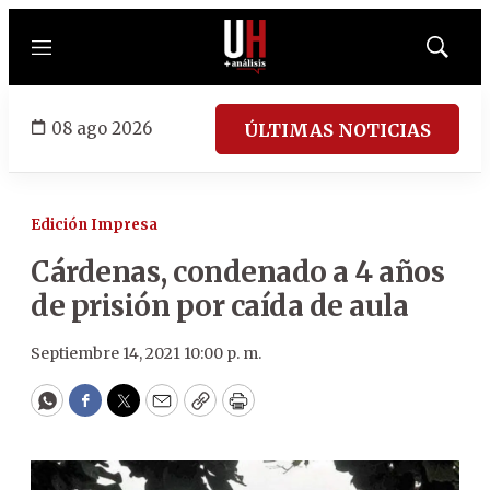
Menú
Mostrar
búsqued
08 ago 2026
ÚLTIMAS NOTICIAS
Edición Impresa
Cárdenas, condenado a 4 años
de prisión por caída de aula
Septiembre 14, 2021 10:00 p. m.
WhatsApp
Facebook
Twitter
Email
Copy
Print