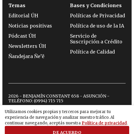
Temas
Bases y Condiciones
Editorial ÚH
Políticas de Privacidad
Noticias positivas
Política de uso de la IA
Pódcast ÚH
Servicio de
Suscripción a Crédito
Newsletters ÚH
Política de Calidad
Ñandejara Ñe’ẽ
2026 - BENJAMÍN CONSTANT 658 - ASUNCIÓN -
TELÉFONO:
(0994) 715 715
Utilizamos cookies propias y terceros para mejorar tu
experiencia de navegación y analizar nuestro tráfico. Al
twitter
instagram
facebook
tiktok
youtube
spotify
continuar navegando, aceptás nuestra
Política de privacidad
.
DE ACUERDO