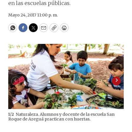
en las escuelas públicas.
Mayo 24, 2017 11:00 p. m.
WhatsApp
Facebook
Twitter
Email
Copy
Print
Naturaleza. Alumnos y docente de la escuela San
1
/
2
2
/
2
Roque de Areguá practican con huertas.
Otra
una 
indi