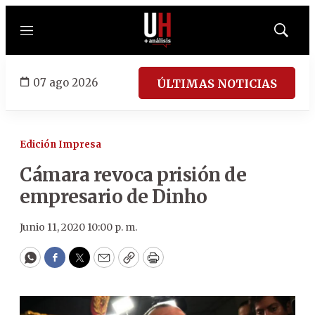
Menú
Mostrar
búsqued
07 ago 2026
ÚLTIMAS NOTICIAS
Edición Impresa
Cámara revoca prisión de
empresario de Dinho
Junio 11, 2020 10:00 p. m.
WhatsApp
Facebook
Twitter
Email
Copy
Print