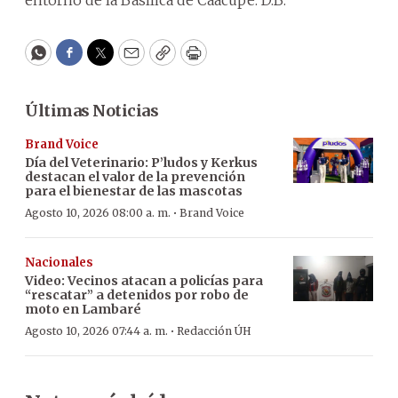
entorno de la Basílica de Caacupé. D.B.
WhatsApp
Facebook
Twitter
Email
Copy
Print
Últimas Noticias
Brand Voice
Día del Veterinario: P’ludos y Kerkus
destacan el valor de la prevención
para el bienestar de las mascotas
·
Agosto 10, 2026 08:00 a. m.
Brand Voice
Nacionales
Video: Vecinos atacan a policías para
“rescatar” a detenidos por robo de
moto en Lambaré
·
Agosto 10, 2026 07:44 a. m.
Redacción ÚH