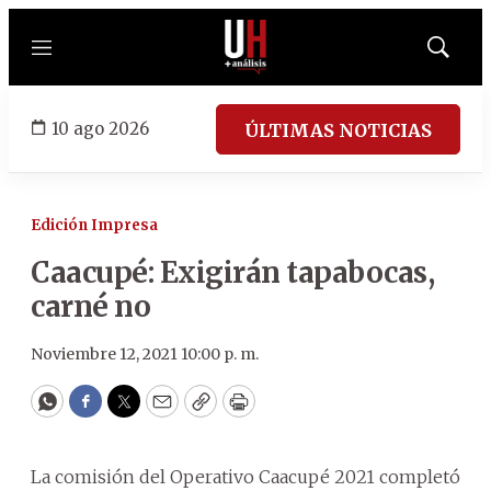
Menú
Mostrar
búsqued
10 ago 2026
ÚLTIMAS NOTICIAS
Edición Impresa
Caacupé: Exigirán tapabocas,
carné no
Noviembre 12, 2021 10:00 p. m.
WhatsApp
Facebook
Twitter
Email
Copy
Print
La comisión del Operativo Caacupé 2021 completó