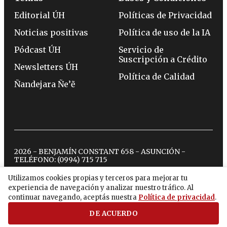
Editorial ÚH
Políticas de Privacidad
Noticias positivas
Política de uso de la IA
Pódcast ÚH
Servicio de
Suscripción a Crédito
Newsletters ÚH
Política de Calidad
Ñandejara Ñe’ẽ
2026 - BENJAMÍN CONSTANT 658 - ASUNCIÓN -
TELÉFONO:
(0994) 715 715
Utilizamos cookies propias y terceros para mejorar tu
experiencia de navegación y analizar nuestro tráfico. Al
twitter
instagram
facebook
tiktok
youtube
spotify
continuar navegando, aceptás nuestra
Política de privacidad
.
DE ACUERDO