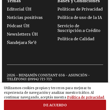
Temas
Bases y Condiciones
Editorial ÚH
Políticas de Privacidad
Noticias positivas
Política de uso de la IA
Pódcast ÚH
Servicio de
Suscripción a Crédito
Newsletters ÚH
Política de Calidad
Ñandejara Ñe’ẽ
2026 - BENJAMÍN CONSTANT 658 - ASUNCIÓN -
TELÉFONO:
(0994) 715 715
Utilizamos cookies propias y terceros para mejorar tu
experiencia de navegación y analizar nuestro tráfico. Al
twitter
instagram
facebook
tiktok
youtube
spotify
continuar navegando, aceptás nuestra
Política de privacidad
.
DE ACUERDO