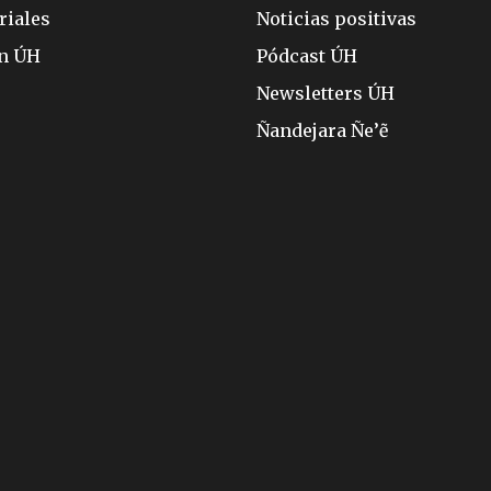
riales
Noticias positivas
ón ÚH
Pódcast ÚH
Newsletters ÚH
Ñandejara Ñe’ẽ