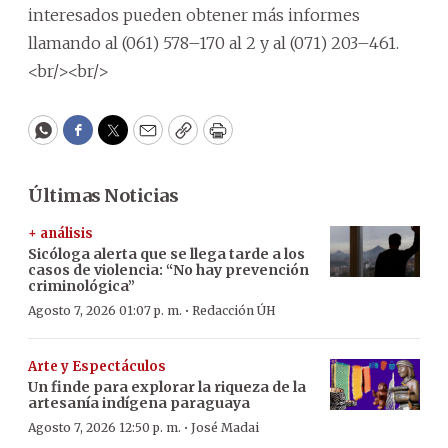
interesados pueden obtener más informes
llamando al (061) 578–170 al 2 y al (071) 203–461.
<br/><br/>
WhatsApp
Facebook
Twitter
Email
Copy
Print
Últimas Noticias
+ análisis
Sicóloga alerta que se llega tarde a los
casos de violencia: “No hay prevención
criminológica”
·
Agosto 7, 2026 01:07 p. m.
Redacción ÚH
Arte y Espectáculos
Un finde para explorar la riqueza de la
artesanía indígena paraguaya
·
Agosto 7, 2026 12:50 p. m.
José Madai