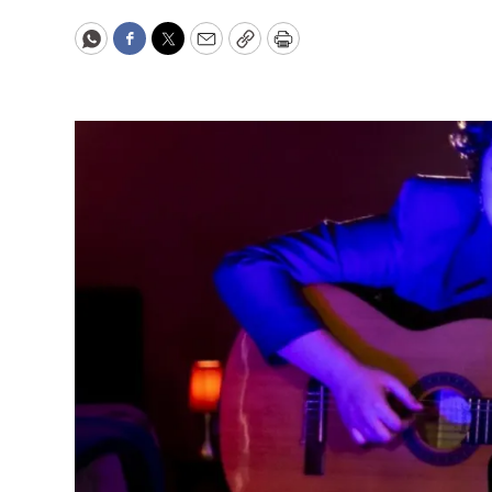
WhatsApp
Facebook
Twitter
Email
Copy
Print