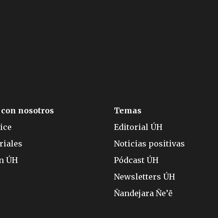
 con nosotros
Temas
ice
Editorial ÚH
riales
Noticias positivas
ón ÚH
Pódcast ÚH
Newsletters ÚH
Ñandejara Ñe’ẽ