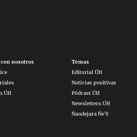
 con nosotros
Temas
ice
Editorial ÚH
riales
Noticias positivas
ón ÚH
Pódcast ÚH
Newsletters ÚH
Ñandejara Ñe’ẽ