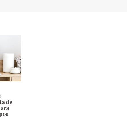
e
ta de
para
ipos