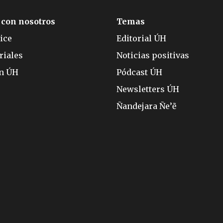
 con nosotros
Temas
ice
Editorial ÚH
riales
Noticias positivas
ón ÚH
Pódcast ÚH
Newsletters ÚH
Ñandejara Ñe’ẽ