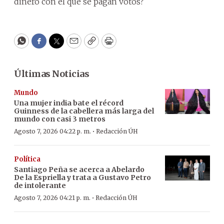
dinero con el que se pagan votos?
WhatsApp
Facebook
Twitter
Email
Copy
Print
Últimas Noticias
Mundo
Una mujer india bate el récord
Guinness de la cabellera más larga del
mundo con casi 3 metros
·
Agosto 7, 2026 04:22 p. m.
Redacción ÚH
Política
Santiago Peña se acerca a Abelardo
De la Espriella y trata a Gustavo Petro
de intolerante
·
Agosto 7, 2026 04:21 p. m.
Redacción ÚH