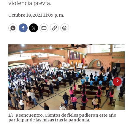
violencia previa.
Octubre 18, 2021 11:05 p. m.
WhatsApp
Facebook
Twitter
Email
Copy
Print
Reencuentro. Cientos de fieles pudieron este año
1
/
3
2
/
3
participar de las misas tras la pandemia.
dist
amo