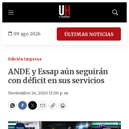
Menú
Mostrar
búsqued
09 ago 2026
ÚLTIMAS NOTICIAS
Edición Impresa
ANDE y Essap aún seguirán
con déficit en sus servicios
Noviembre 24, 2020 11:00 p. m.
WhatsApp
Facebook
Twitter
Email
Copy
Print