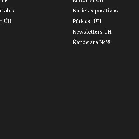
ice
Editorial ÚH
riales
Noticias positivas
ón ÚH
Pódcast ÚH
Newsletters ÚH
Ñandejara Ñe’ẽ