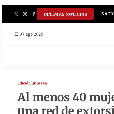
NACI
ÚLTIMAS NOTICIAS
twitter
instagram
facebook
tiktok
youtube
spotify
07 ago 2026
Edición Impresa
Al menos 40 muje
una red de extors