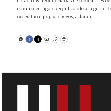
dotar a las penitenciarías de inhibidores de
criminales sigan perjudicando a la gente. 
necesitan equipos nuevos, aclaran.
WhatsApp
Facebook
Twitter
Email
Copy
Print