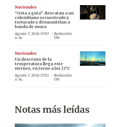
Nacionales
“Gota a gota": Rescatan a un
colombiano secuestrado y
torturado y desmantelan a
banda de usura
·
Agosto 7, 2026 07:47
Redacción
a. m.
ÚH
Nacionales
Un descenso de la
temperatura llega este
viernes, en torno a los 13°C
·
Agosto 7, 2026 07:12
Redacción
a. m.
ÚH
Notas más leídas