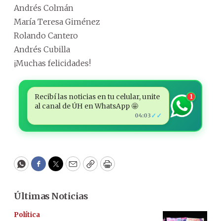
Andrés Colmán
María Teresa Giménez
Rolando Cantero
Andrés Cubilla
¡Muchas felicidades!
Recibí las noticias en tu celular, unite
1
al canal de ÚH en WhatsApp 🤩
✓✓
04:03
WhatsApp
Facebook
Twitter
Email
Copy
Print
Últimas Noticias
Política