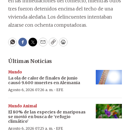
en las inmediaciones del comercio, mientras otros
tres fueron detenidos encima del techo de una
vivienda aledaña. Los delincuentes intentaban
alzarse con ochenta computadoras.
WhatsApp
Facebook
Twitter
Email
Copy
Print
Últimas Noticias
Mundo
La ola de calor de finales de junio
causó 9.600 muertes en Alemania
·
Agosto 6, 2026 07:26 a. m.
EFE
Mundo Animal
El 80% de las especies de mariposas
se movió en busca de ‘refugio
climático’
·
Agosto 6, 2026 07:25 a. m.
EFE