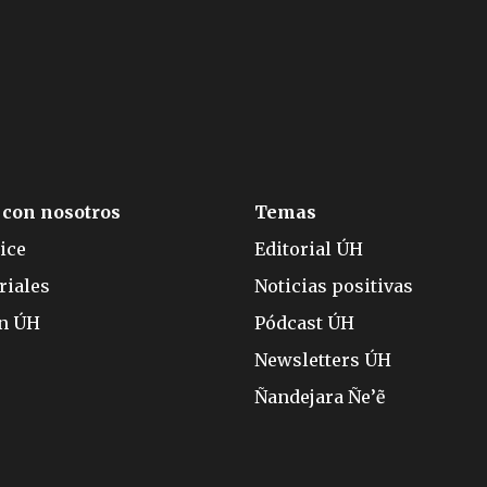
 con nosotros
Temas
ice
Editorial ÚH
riales
Noticias positivas
ón ÚH
Pódcast ÚH
Newsletters ÚH
Ñandejara Ñe’ẽ