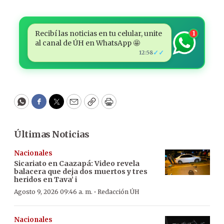
Recibí las noticias en tu celular, unite
1
al canal de ÚH en WhatsApp 🤩
✓✓
12:58
WhatsApp
Facebook
Twitter
Email
Copy
Print
Últimas Noticias
Nacionales
Sicariato en Caazapá: Video revela
balacera que deja dos muertos y tres
heridos en Tava’ i
·
Agosto 9, 2026 09:46 a. m.
Redacción ÚH
Nacionales