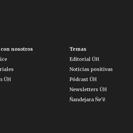
 con nosotros
Temas
ice
Editorial ÚH
riales
Noticias positivas
ón ÚH
Pódcast ÚH
Newsletters ÚH
Ñandejara Ñe’ẽ