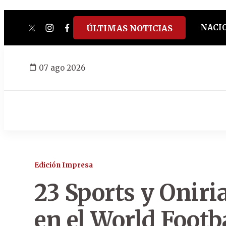
NACI
ÚLTIMAS NOTICIAS
twitter
instagram
facebook
tiktok
youtube
spotify
07 ago 2026
Edición Impresa
23 Sports y Oniri
en el World Footb