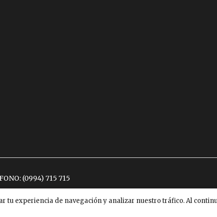
ÉFONO:
(0994) 715 715
ar tu experiencia de navegación y analizar nuestro tráfico. Al conti