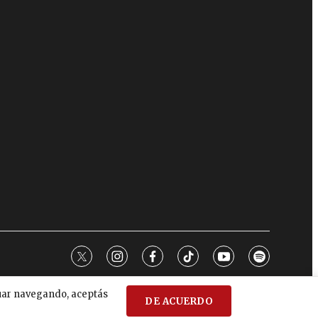
twitter
instagram
facebook
tiktok
youtube
spotify
nuar navegando, aceptás
DE ACUERDO