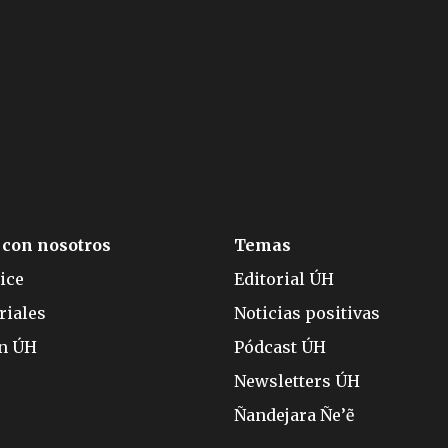
 con nosotros
Temas
ice
Editorial ÚH
riales
Noticias positivas
ón ÚH
Pódcast ÚH
Newsletters ÚH
Ñandejara Ñe’ẽ