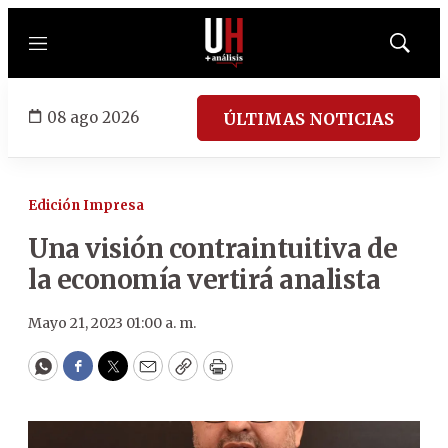
Menú
Mostrar
búsqued
08 ago 2026
ÚLTIMAS NOTICIAS
Edición Impresa
Una visión contraintuitiva de
la economía vertirá analista
Mayo 21, 2023 01:00 a. m.
WhatsApp
Facebook
Twitter
Email
Copy
Print