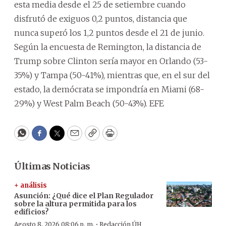
esta media desde el 25 de setiembre cuando
disfrutó de exiguos 0,2 puntos, distancia que
nunca superó los 1,2 puntos desde el 21 de junio.
Según la encuesta de Remington, la distancia de
Trump sobre Clinton sería mayor en Orlando (53-
35%) y Tampa (50-41%), mientras que, en el sur del
estado, la demócrata se impondría en Miami (68-
29%) y West Palm Beach (50-43%). EFE
WhatsApp
Facebook
Twitter
Email
Copy
Print
Últimas Noticias
+ análisis
Asunción: ¿Qué dice el Plan Regulador
sobre la altura permitida para los
edificios?
·
Agosto 8, 2026 08:06 p. m.
Redacción ÚH