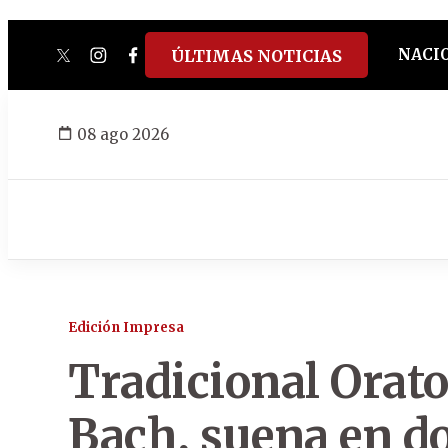
NACI
ÚLTIMAS NOTICIAS
twitter
instagram
facebook
tiktok
youtube
spotify
08 ago 2026
Edición Impresa
Tradicional Orato
Bach, suena en do