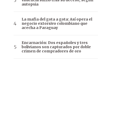
violencia sufrió tras su deceso, según
autopsia
La mafia del gota a gota: Así opera el
negocio extorsivo colombiano que
acecha a Paraguay
Encarnación: Dos españoles y tres
bolivianos son capturados por doble
crimen de compradores de oro