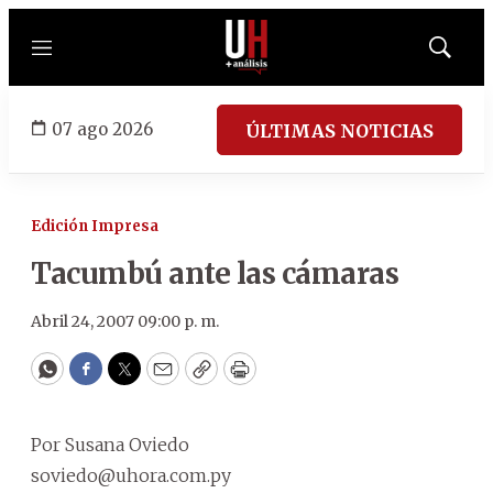
Menú
Mostrar
búsqued
07 ago 2026
ÚLTIMAS NOTICIAS
Edición Impresa
Tacumbú ante las cámaras
Abril 24, 2007 09:00 p. m.
WhatsApp
Facebook
Twitter
Email
Copy
Print
Por Susana Oviedo
soviedo@uhora.com.py