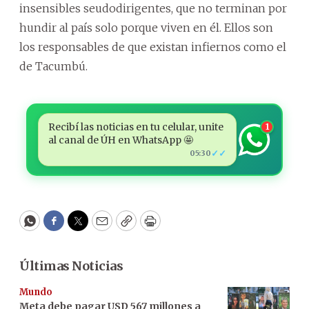
insensibles seudodirigentes, que no terminan por
hundir al país solo porque viven en él. Ellos son
los responsables de que existan infiernos como el
de Tacumbú.
Recibí las noticias en tu celular, unite
1
al canal de ÚH en WhatsApp 🤩
✓✓
05:30
WhatsApp
Facebook
Twitter
Email
Copy
Print
Últimas Noticias
Mundo
Meta debe pagar USD 567 millones a