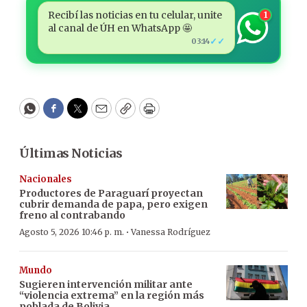
Recibí las noticias en tu celular, unite
1
al canal de ÚH en WhatsApp 🤩
✓✓
03:14
WhatsApp
Facebook
Twitter
Email
Copy
Print
Últimas Noticias
Nacionales
Productores de Paraguarí proyectan
cubrir demanda de papa, pero exigen
freno al contrabando
·
Agosto 5, 2026 10:46 p. m.
Vanessa Rodríguez
Mundo
Sugieren intervención militar ante
“violencia extrema” en la región más
poblada de Bolivia