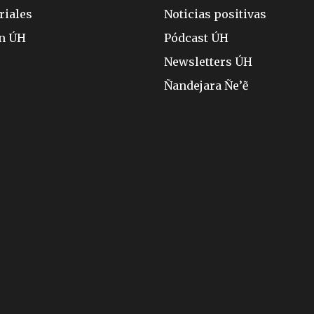
riales
Noticias positivas
ón ÚH
Pódcast ÚH
Newsletters ÚH
Ñandejara Ñe’ẽ