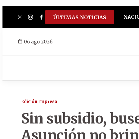
NACI
ÚLTIMAS NOTICIAS
twitter
instagram
facebook
tiktok
youtube
spotify
06 ago 2026
Edición Impresa
Sin subsidio, bus
Asunción no brin