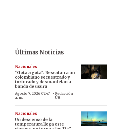
Últimas Noticias
Nacionales
“Gota a gota": Rescatan a un
colombiano secuestrado y
torturado y desmantelan a
banda de usura
·
Agosto 7, 2026 07:47
Redacción
a. m.
ÚH
Nacionales
Un descenso de la
temperatura llega este
viernes, en torno a los 13°C