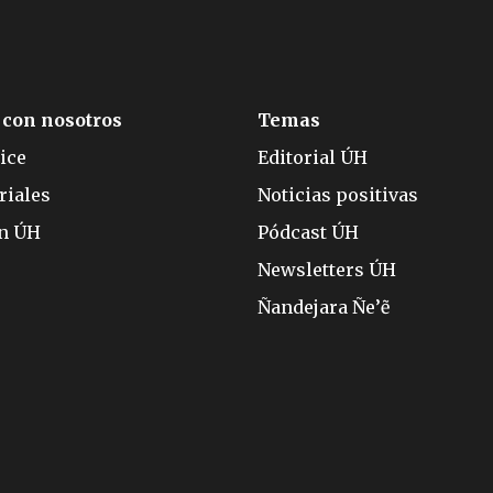
 con nosotros
Temas
ice
Editorial ÚH
riales
Noticias positivas
ón ÚH
Pódcast ÚH
Newsletters ÚH
Ñandejara Ñe’ẽ