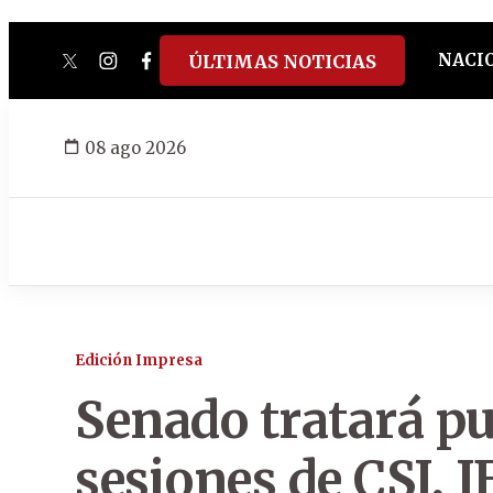
NACI
ÚLTIMAS NOTICIAS
twitter
instagram
facebook
tiktok
youtube
spotify
08 ago 2026
Edición Impresa
Senado tratará pu
sesiones de CSJ, 