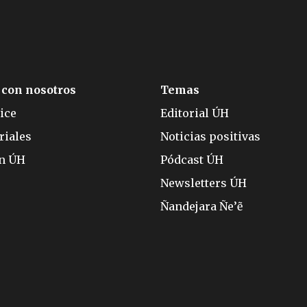
 con nosotros
Temas
ice
Editorial ÚH
riales
Noticias positivas
ón ÚH
Pódcast ÚH
Newsletters ÚH
Ñandejara Ñe’ẽ