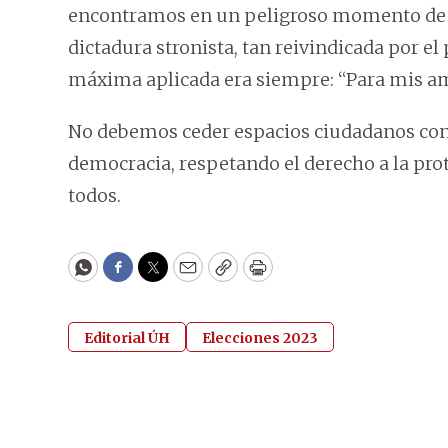
encontramos en un peligroso momento de re
dictadura stronista, tan reivindicada por el
máxima aplicada era siempre: “Para mis ami
No debemos ceder espacios ciudadanos con
democracia, respetando el derecho a la prot
todos.
WhatsApp
Facebook
Twitter
Email
Copy
Print
Editorial ÚH
Elecciones 2023