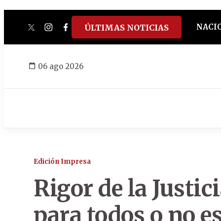
NACI
ÚLTIMAS NOTICIAS
twitter
instagram
facebook
tiktok
youtube
spotify
06 ago 2026
Edición Impresa
Rigor de la Justic
para todos o no es