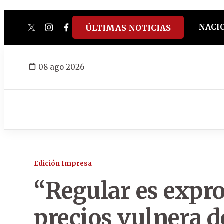
NACI
ÚLTIMAS NOTICIAS
twitter
instagram
facebook
tiktok
youtube
spotify
08 ago 2026
Edición Impresa
“Regular es expro
precios vulnera 