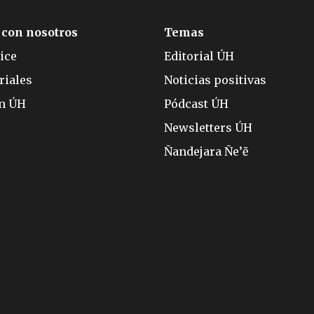
 con nosotros
Temas
ice
Editorial ÚH
riales
Noticias positivas
ón ÚH
Pódcast ÚH
Newsletters ÚH
Ñandejara Ñe’ẽ