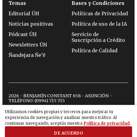
Temas
Bases y Condiciones
Editorial ÚH
Políticas de Privacidad
Noticias positivas
Política de uso de la IA
Pódcast ÚH
Servicio de
Suscripción a Crédito
Newsletters ÚH
Política de Calidad
Ñandejara Ñe’ẽ
2026 - BENJAMÍN CONSTANT 658 - ASUNCIÓN -
TELÉFONO:
(0994) 715 715
Utilizamos cookies propias y terceros para mejorar tu
experiencia de navegación y analizar nuestro tráfico. Al
twitter
instagram
facebook
tiktok
youtube
spotify
continuar navegando, aceptás nuestra
Política de privacidad
.
DE ACUERDO