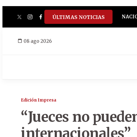
NACI
ÚLTIMAS NOTICIAS
twitter
instagram
facebook
tiktok
youtube
spotify
08 ago 2026
Edición Impresa
“Jueces no pueden 
internacionales”