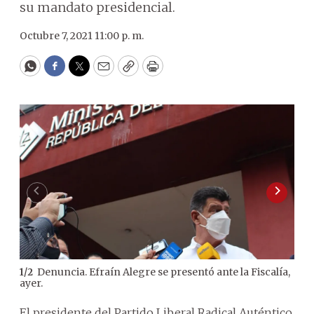
su mandato presidencial.
Octubre 7, 2021 11:00 p. m.
WhatsApp
Facebook
Twitter
Email
Copy
Print
Denuncia. Efraín Alegre se presentó ante la Fiscalía,
1
/
2
2
/
2
ayer.
ocul
El presidente del Partido Liberal Radical Auténtico