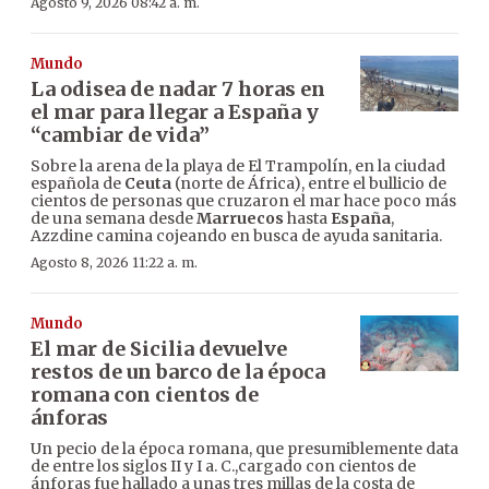
Agosto 9, 2026 08:42 a. m.
Mundo
La odisea de nadar 7 horas en
el mar para llegar a España y
“cambiar de vida”
Sobre la arena de la playa de El Trampolín, en la ciudad
española de
Ceuta
(norte de África), entre el bullicio de
cientos de personas que cruzaron el mar hace poco más
de una semana desde
Marruecos
hasta
España
,
Azzdine camina cojeando en busca de ayuda sanitaria.
Agosto 8, 2026 11:22 a. m.
Mundo
El mar de Sicilia devuelve
restos de un barco de la época
romana con cientos de
ánforas
Un pecio de la época romana, que presumiblemente data
de entre los siglos II y I a. C.,cargado con cientos de
ánforas fue hallado a unas tres millas de la costa de