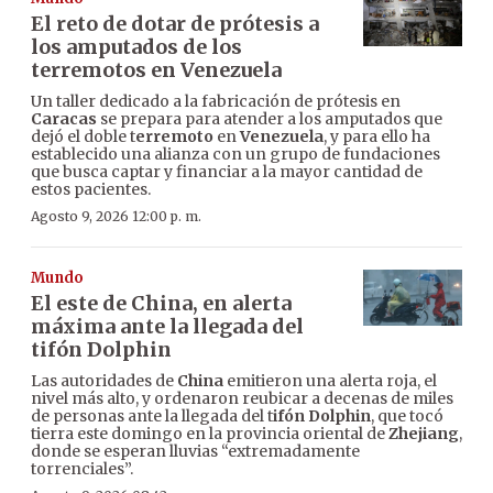
El reto de dotar de prótesis a
los amputados de los
terremotos en Venezuela
Un taller dedicado a la fabricación de prótesis en
Caracas
se prepara para atender a los amputados que
dejó el doble t
erremoto
en
Venezuela
, y para ello ha
establecido una alianza con un grupo de fundaciones
que busca captar y financiar a la mayor cantidad de
estos pacientes.
Agosto 9, 2026 12:00 p. m.
Mundo
El este de China, en alerta
máxima ante la llegada del
tifón Dolphin
Las autoridades de
China
emitieron una alerta roja, el
nivel más alto, y ordenaron reubicar a decenas de miles
de personas ante la llegada del t
ifón Dolphin
, que tocó
tierra este domingo en la provincia oriental de
Zhejiang
,
donde se esperan lluvias “extremadamente
torrenciales”.