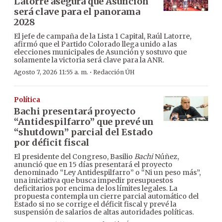
Latorre asegura que Asunción
será clave para el panorama
2028
El jefe de campaña de la Lista 1 Capital, Raúl Latorre,
afirmó que el Partido Colorado llega unido a las
elecciones municipales de Asunción y sostuvo que
solamente la victoria será clave para la ANR.
·
Agosto 7, 2026 11:55 a. m.
Redacción ÚH
Política
Bachi presentará proyecto
“Antidespilfarro” que prevé un
“shutdown” parcial del Estado
por déficit fiscal
El presidente del Congreso, Basilio
Bachi
Núñez,
anunció que en 15 días presentará el proyecto
denominado “Ley Antidespilfarro” o “Ni un peso más”,
una iniciativa que busca impedir presupuestos
deficitarios por encima de los límites legales. La
propuesta contempla un cierre parcial automático del
Estado si no se corrige el déficit fiscal y prevé la
suspensión de salarios de altas autoridades políticas.