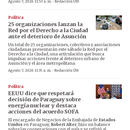
·
Agosto 7, 2026 11:53 a. m.
Redacción ÚH
Política
25 organizaciones lanzan la
Red por el Derecho a la Ciudad
ante el deterioro de Asunción
Un total de 25 organizaciones, colectivos y asociaciones
ciudadanas presentarán este sábado la Red por el
Derecho a la Ciudad, una articulación que busca
impulsar acciones frente al deterioro urbano de
Asunción y el área metropolitana.
·
Agosto 7, 2026 11:35 a. m.
Redacción ÚH
Política
EEUU dice que respetará
decisión de Paraguay sobre
energía nuclear y destaca
acciones del acuerdo SOFA
El encargado de Negocios de la Embajada de
Estados
Unidos
en Paraguay,
Robert Alter
, hizo un balance
sobre las cooperaciones con el país y se refirió al