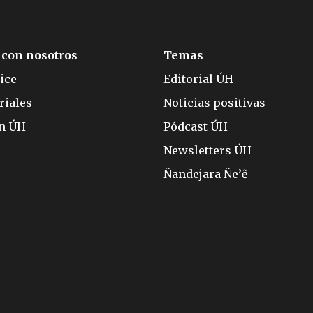
 con nosotros
Temas
ice
Editorial ÚH
riales
Noticias positivas
ón ÚH
Pódcast ÚH
Newsletters ÚH
Ñandejara Ñe’ẽ