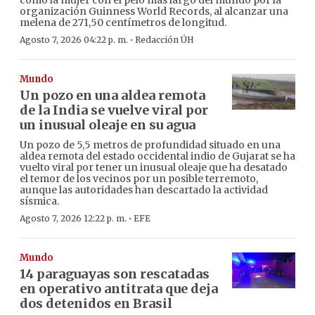
como la mujer con el pelo más largo del mundo por la
organización Guinness World Records, al alcanzar una
melena de 271,50 centímetros de longitud.
·
Agosto 7, 2026 04:22 p. m.
Redacción ÚH
Mundo
Un pozo en una aldea remota
de la India se vuelve viral por
un inusual oleaje en su agua
Un pozo de 5,5 metros de profundidad situado en una
aldea remota del estado occidental indio de Gujarat se ha
vuelto viral por tener un inusual oleaje que ha desatado
el temor de los vecinos por un posible terremoto,
aunque las autoridades han descartado la actividad
sísmica.
·
Agosto 7, 2026 12:22 p. m.
EFE
Mundo
14 paraguayas son rescatadas
en operativo antitrata que deja
dos detenidos en Brasil