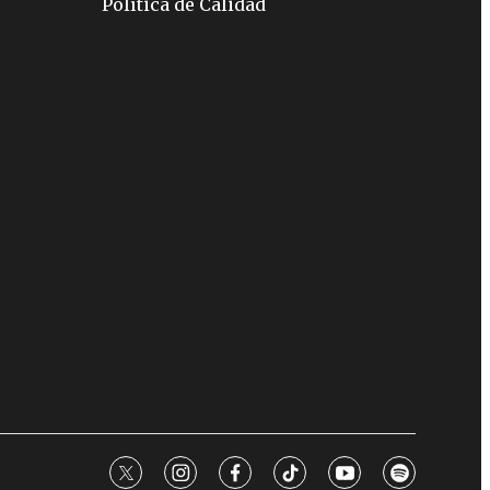
Política de Calidad
twitter
instagram
facebook
tiktok
youtube
spotify