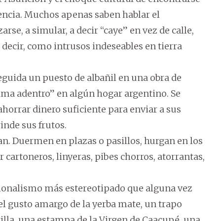
lencia. Muchos apenas saben hablar el
rse, a simular, a decir “caye” en vez de calle,
decir, como intrusos indeseables en tierra
guida un puesto de albañil en una obra de
ma adentro” en algún hogar argentino. Se
ahorrar dinero suficiente para enviar a sus
rinde sus frutos.
n. Duermen en plazas o pasillos, hurgan en los
 cartoneros, linyeras, pibes chorros, atorrantas,
acionalismo más estereotipado que alguna vez
 el gusto amargo de la yerba mate, un trapo
illa, una estampa de la Virgen de Caacupé, una