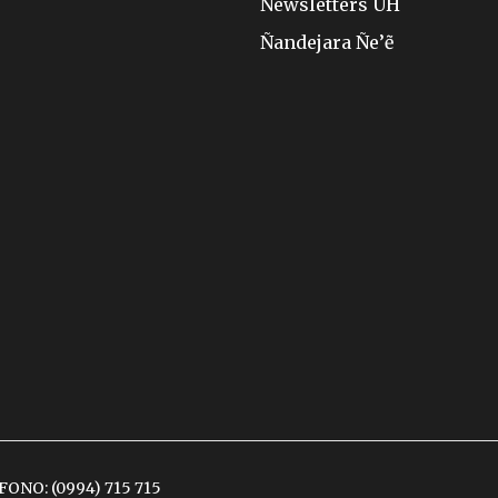
Newsletters ÚH
Ñandejara Ñe’ẽ
ÉFONO:
(0994) 715 715