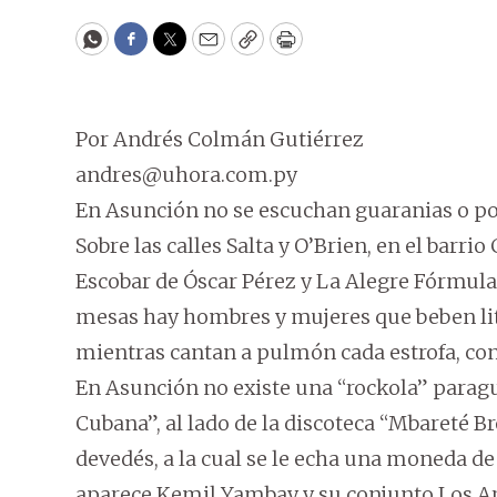
WhatsApp
Facebook
Twitter
Email
Copy
Print
Por Andrés Colmán Gutiérrez
andres@uhora.com.py
En Asunción no se escuchan guaranias o pol
Sobre las calles Salta y O’Brien, en el barri
Escobar de Óscar Pérez y La Alegre Fórmula
mesas hay hombres y mujeres que beben litr
mientras cantan a pulmón cada estrofa, con e
En Asunción no existe una “rockola” paragua
Cubana”, al lado de la discoteca “Mbareté 
devedés, a la cual se le echa una moneda de
aparece Kemil Yambay y su conjunto Los A