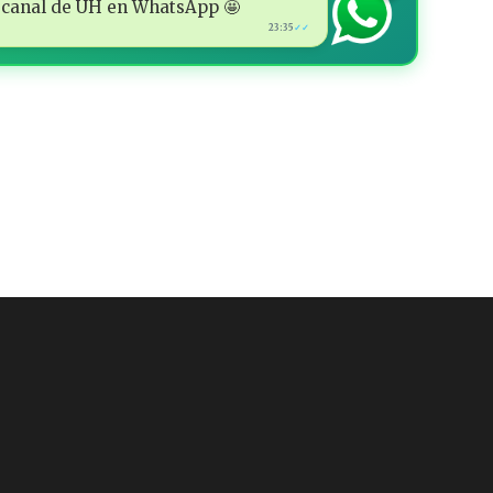
 al canal de ÚH en WhatsApp 🤩
23:35
✓✓