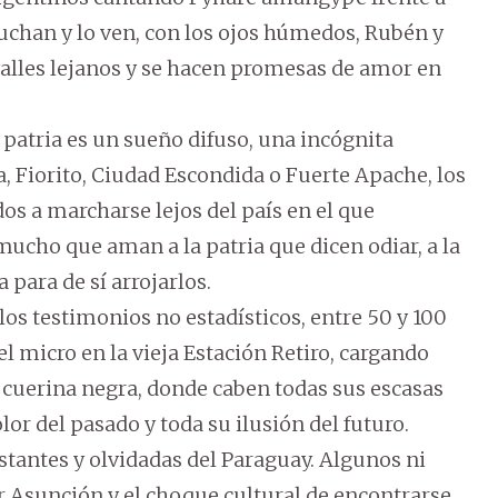
cuchan y lo ven, con los ojos húmedos, Rubén y
alles lejanos y se hacen promesas de amor en
 patria es un sueño difuso, una incógnita
za, Fiorito, Ciudad Escondida o Fuerte Apache, los
os a marcharse lejos del país en el que
mucho que aman a la patria que dicen odiar, a la
para de sí arrojarlos.
los testimonios no estadísticos, entre 50 y 100
l micro en la vieja Estación Retiro, cargando
e cuerina negra, donde caben todas sus escasas
or del pasado y toda su ilusión del futuro.
tantes y olvidadas del Paraguay. Algunos ni
r Asunción y el choque cultural de encontrarse